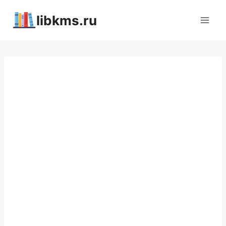
Перейти
libkms.ru
к
содержимому