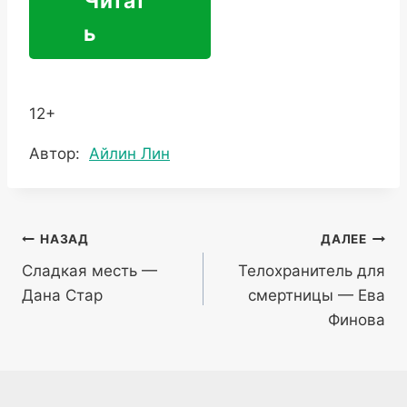
Читат
ь
12+
Метки
Автор:
Айлин Лин
записи:
Навигация
НАЗАД
ДАЛЕЕ
Сладкая месть —
Телохранитель для
по
Дана Стар
смертницы — Ева
записям
Финова