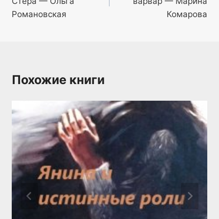
Стера — Ольга
варвар — Марина
записям
Романовская
Комарова
Похожие книги