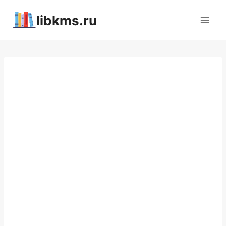
Перейти
libkms.ru
к
содержимому