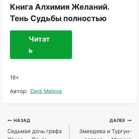
Книга Алхимия Желаний.
Тень Судьбы полностью
Читат
ь
18+
Метки
Автор:
Dara Melova
записи:
Навигация
НАЗАД
ДАЛЕЕ
Седьмая дочь графа
Змеедева и Тургун-
по