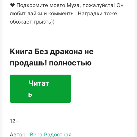
❤ Подкормите моего Муза, пожалуйста! Он
любит лайки и комменты. Наградки тоже
обожает грызть))
Книга Без дракона не
продашь! полностью
Читат
ь
12+
Метки
Автор:
Вера Радостная