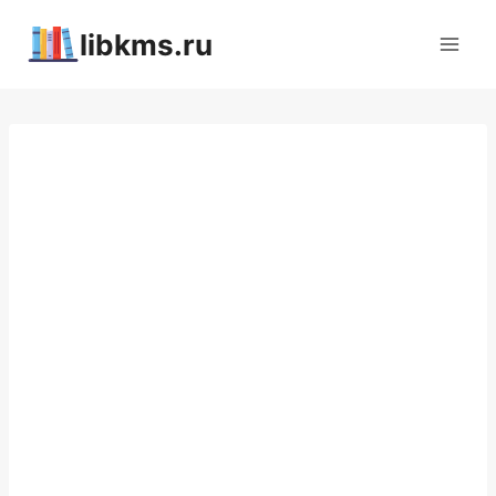
Перейти
libkms.ru
к
содержимому