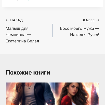
записи:
Навигация
НАЗАД
ДАЛЕЕ
Малыш для
Босс моего мужа —
по
Чемпиона —
Наталья Ручей
записям
Екатерина Белая
Похожие книги