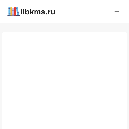
Перейти
libkms.ru
к
содержимому