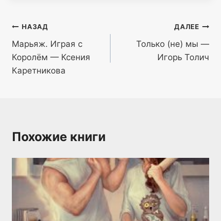
Навигация
НАЗАД
ДАЛЕЕ
Марьяж. Играя с
Только (не) мы —
по
Королём — Ксения
Игорь Толич
записям
Каретникова
Похожие книги