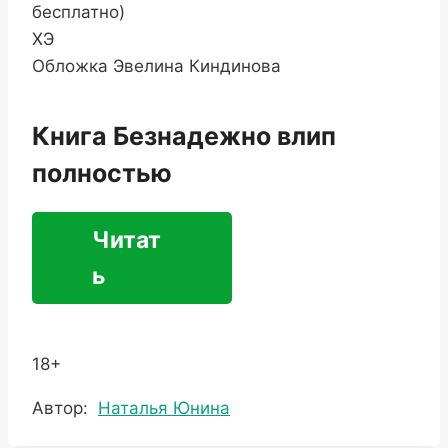
бесплатно)
ХЭ
Обложка Эвелина Киндинова
Книга Безнадежно влип
полностью
Читат
ь
18+
Метки
Автор:
Наталья Юнина
записи: