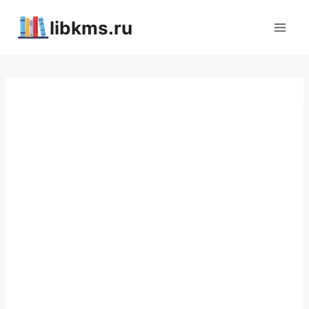
Перейти
libkms.ru
к
содержимому