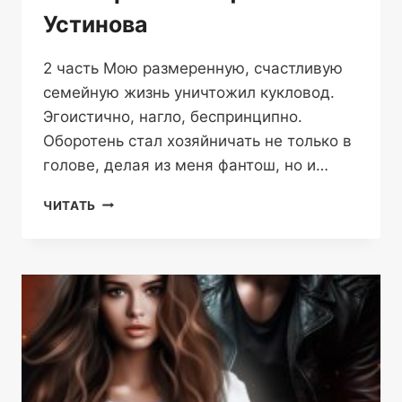
Устинова
2 часть Мою размеренную, счастливую
семейную жизнь уничтожил кукловод.
Эгоистично, нагло, беспринципно.
Оборотень стал хозяйничать не только в
голове, делая из меня фантош, но и…
ФАНТОШ
ЧИТАТЬ
ДЛЯ
ОБОРОТНЯ
ПОСВЯЩЕНИЕ
ИЛИ
ИГРЫ
НАСМЕРТЬ!
—
СОФИЯ
УСТИНОВА