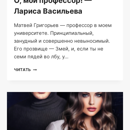
О, мой профессор! —
Лариса Васильева
Матвей Григорьев — профессор в моем
университете. Принципиальный,
занудный и совершенно невыносимый.
Его прозвище — Змей, и, если ты не
семи пядей во лбу, у…
О,
ЧИТАТЬ
МОЙ
ПРОФЕССОР!
—
ЛАРИСА
ВАСИЛЬЕВА