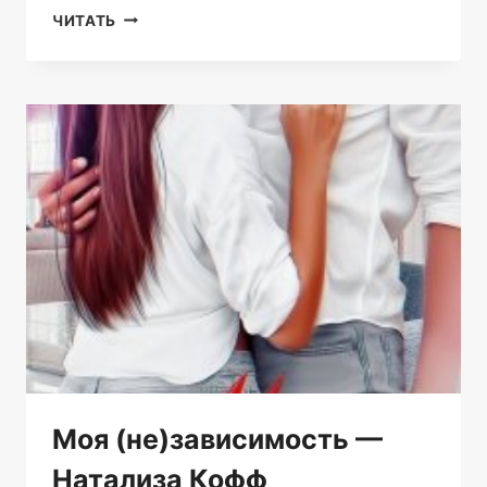
МОЙ
ЧИТАТЬ
САМЫЙ-
САМЫЙ…
—
АНА
САКРУ
Моя (не)зависимость —
Натализа Кофф