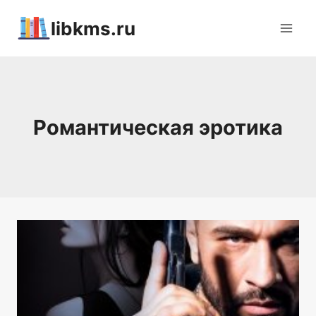
Перейти
libkms.ru
к
содержимому
Романтическая эротика