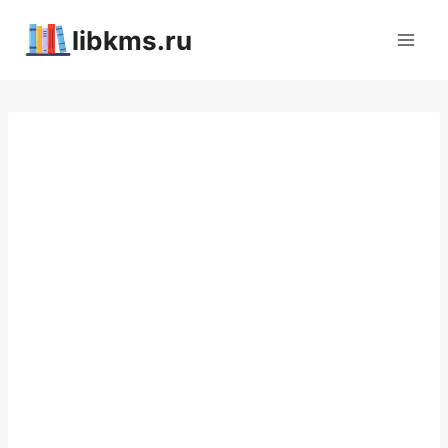
Перейти
libkms.ru
к
содержимому