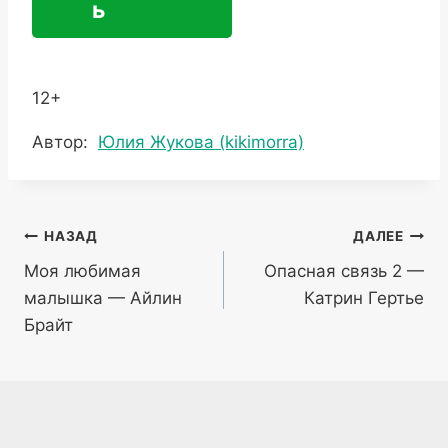
ь
12+
Метки
Автор:
Юлия Жукова (kikimorra)
записи:
Навигация
НАЗАД
ДАЛЕЕ
Моя любимая
Опасная связь 2 —
по
малышка — Айлин
Катрин Гертье
записям
Брайт