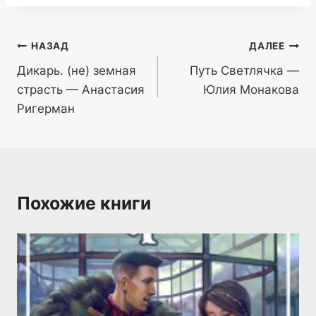
Навигация
НАЗАД
ДАЛЕЕ
Дикарь. (не) земная
Путь Светлячка —
по
страсть — Анастасия
Юлия Монакова
записям
Ригерман
Похожие книги