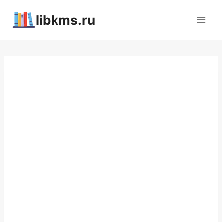
Перейти
libkms.ru
к
содержимому