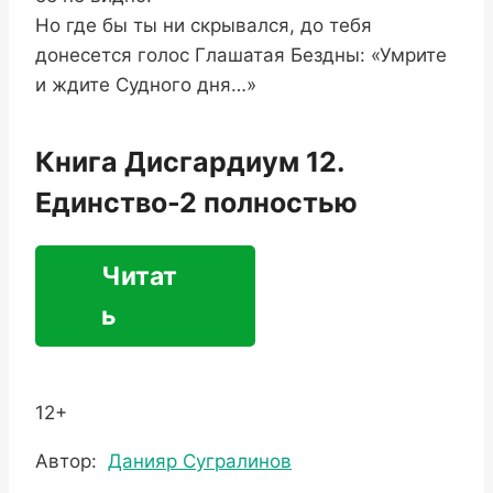
Но где бы ты ни скрывался, до тебя
донесется голос Глашатая Бездны: «Умрите
и ждите Судного дня…»
Книга Дисгардиум 12.
Единство-2 полностью
Читат
ь
12+
Метки
Автор:
Данияр Сугралинов
записи: