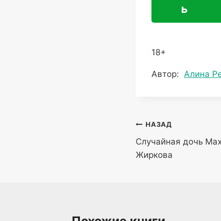
ь
18+
Метки
Автор:
Алина Р
записи:
Навигация
НАЗАД
Случайная дочь Ма
по
Жиркова
записям
Похожие книги