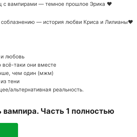
ц с вампирами — темное прошлое Эрика ❤
 соблазнению — история любви Криса и Лилианы❤
 и любовь
о всё-таки они вместе
чше, чем один (мжм)
из тени
щее/альтернативная реальность.
 вампира. Часть 1 полностью