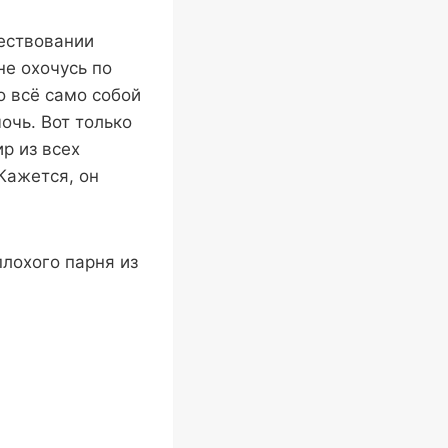
ществовании
не охочусь по
о всё само собой
очь. Вот только
р из всех
Кажется, он
плохого парня из