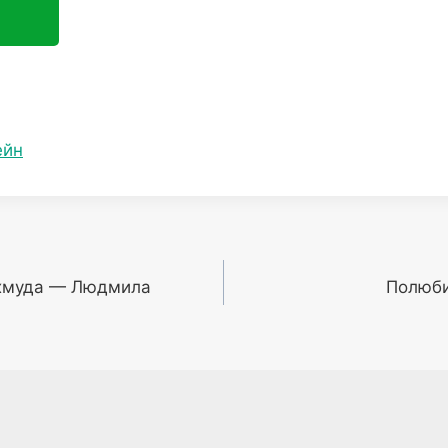
ейн
хмуда — Людмила
Полюби