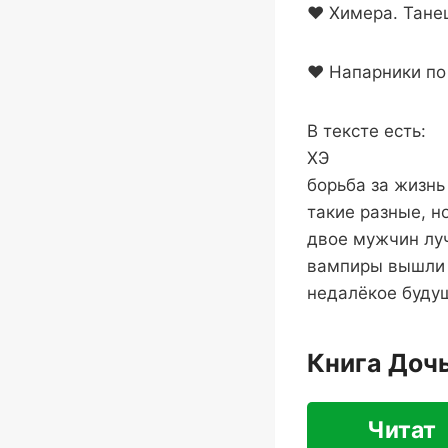
❤ Химера. Тане
❤ Напарники по
В тексте есть:
ХЭ
борьба за жизнь
такие разные, н
двое мужчин лу
вампиры вышли 
недалёкое буду
Книга Дочь
Читат