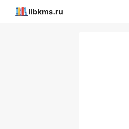
Перейти
libkms.ru
к
содержимому