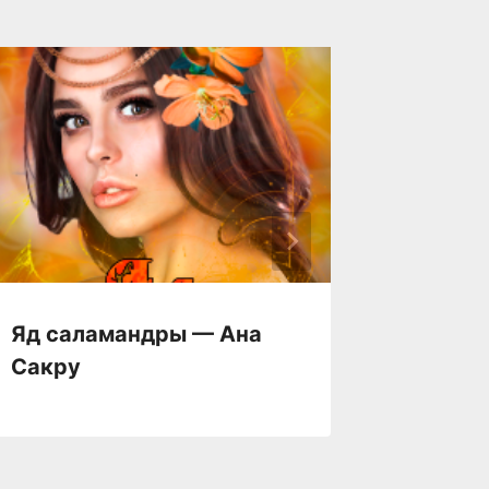
Яд саламандры — Ана
Я, мои
Сакру
— Тать