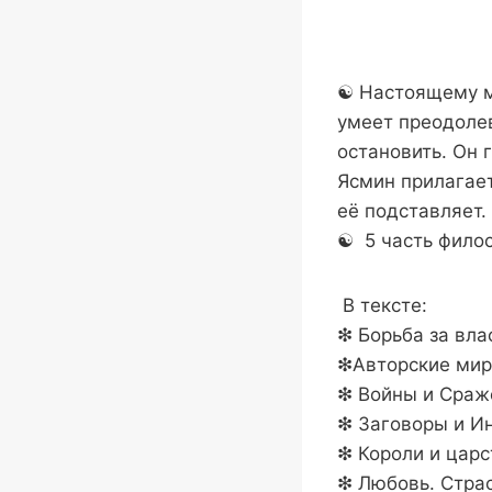
☯︎ ︎Настоящему 
умеет преодолев
остановить. Он г
Ясмин прилагает
её подставляет. 
☯︎ ︎ 5 часть фи
В тексте:
❇︎︎ ︎Борьба за вла
❇︎Авторские мир
❇︎ Войны и Сра
❇︎︎ ︎Заговоры и 
❇︎︎ ︎Короли и цар
❇︎︎ ︎Любовь. Стр