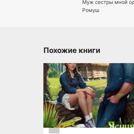
Муж сестры мной 
по
Ромуш
записям
Похожие книги