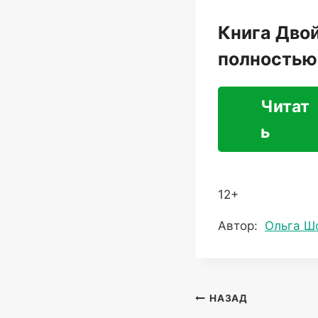
Книга Дво
полностью
Читат
ь
12+
Метки
Автор:
Ольга Ш
записи:
Навигация
НАЗАД