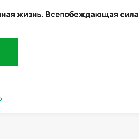
йная жизнь. Всепобеждающая сила.
о