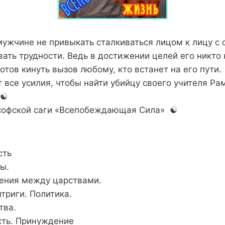
мужчине не привыкать сталкиваться лицом к лицу с 
ать трудности. Ведь в достижении целей его никто
отов кинуть вызов любому, кто встанет на его пути. 
 все усилия, чтобы найти убийцу своего учителя Ра
☯︎
лософской саги «Всепобеждающая Сила» ☯︎
сть
ы.
жения между царствами.
Интриги. Политика.
ства.
асть. Принуждение