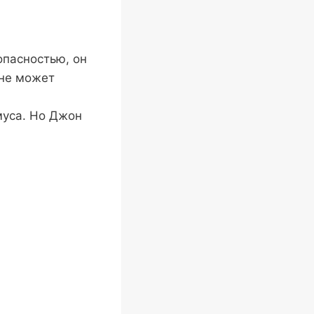
опасностью, он
 не может
︎
муса. Но Джон