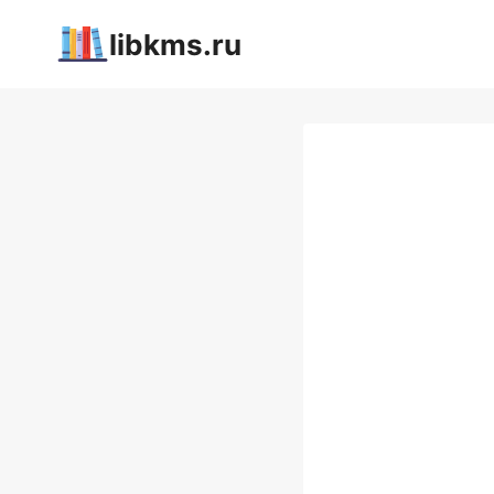
Перейти
libkms.ru
к
содержимому