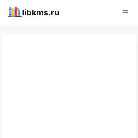
Перейти
libkms.ru
к
содержимому