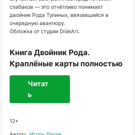
слабаков — это отчётливо понимает
двойник Рода Тулиных, ввязавшийся в
очередную авантюру.
Обложка от студии DrakArt.
Книга Двойник Рода.
Краплёные карты полностью
Читат
ь
12+
Метки
Автор:
Игорь Лахов