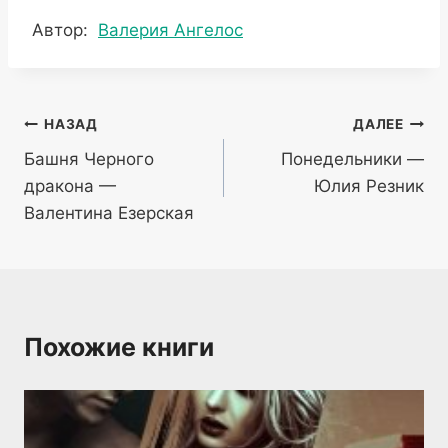
Метки
Автор:
Валерия Ангелос
записи:
Навигация
НАЗАД
ДАЛЕЕ
Башня Черного
Понедельники —
по
дракона —
Юлия Резник
записям
Валентина Езерская
Похожие книги