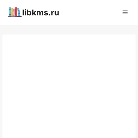
Перейти
libkms.ru
к
содержимому