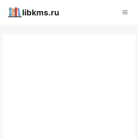
Перейти
libkms.ru
к
содержимому