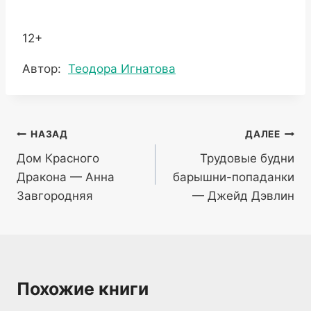
12+
Метки
Автор:
Теодора Игнатова
записи:
Навигация
НАЗАД
ДАЛЕЕ
Дом Красного
Трудовые будни
по
Дракона — Анна
барышни-попаданки
записям
Завгородняя
— Джейд Дэвлин
Похожие книги