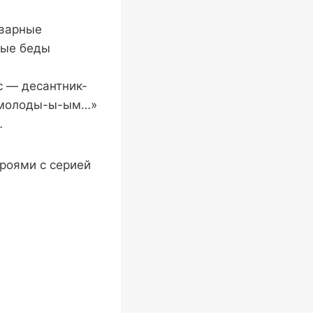
оварные
ные беды
с — десантник-
ь, молоды-ы-ым…»
…
ероями с серией