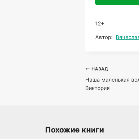
12+
Метки
Автор:
Вячесла
записи:
Навигация
НАЗАД
Наша маленькая во
по
Виктория
записям
Похожие книги