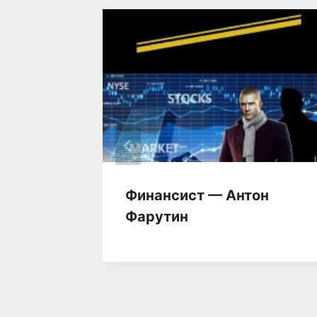
отки 4
Финансист — Антон
лов
Фарутин