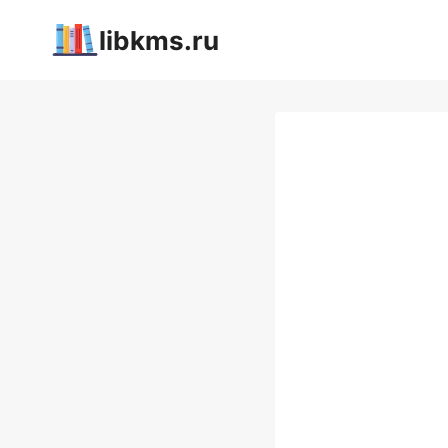
Перейти
libkms.ru
к
содержимому