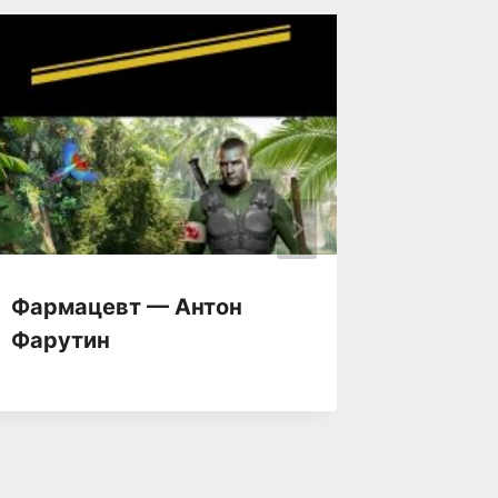
Фармацевт — Антон
Сорвиг
Фарутин
Джене