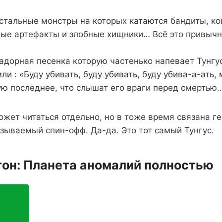
стальные монстры на которых катаются бандиты, к
ные артефакты и злобные хищники… Всё это привыч
.
адорная песенка которую частенько напевает Тунгу
ли : «Буду убивать, буду убивать, буду убива-а-ат
ую последнее, что слышат его враги перед смертью
ожет читаться отдельно, но в тоже время связана г
зываемый спин-офф. Да-да. Это тот самый Тунгус.
тон: Планета аномалий полностью