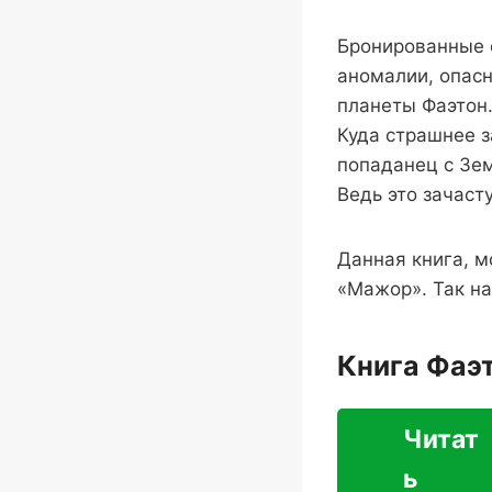
Бронированные 
аномалии, опас
планеты Фаэтон
Куда страшнее з
попаданец с Зем
Ведь это зачаст
Данная книга, м
«Мажор». Так на
Книга Фаэ
Читат
ь