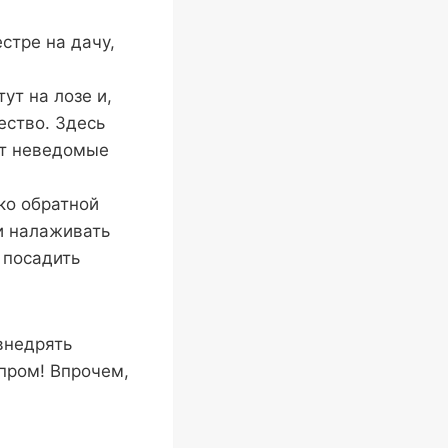
стре на дачу,
ут на лозе и,
ество. Здесь
ят неведомые
ько обратной
 и налаживать
 посадить
внедрять
пром! Впрочем,