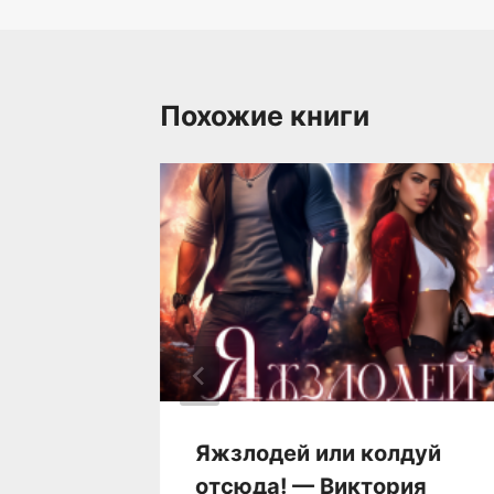
Похожие книги
му —
Яжзлодей или колдуй
отсюда! — Виктория