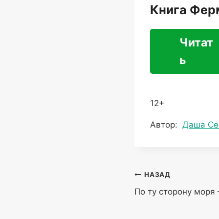
Книга Фер
Читат
ь
12+
Метки
Автор:
Даша Се
записи:
Навигация
НАЗАД
По ту сторону моря
по
записям