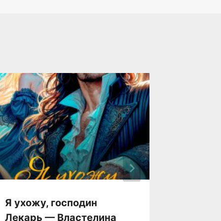
Я ухожу, господин
Я треб
Лекарь — Властелина
Как ук