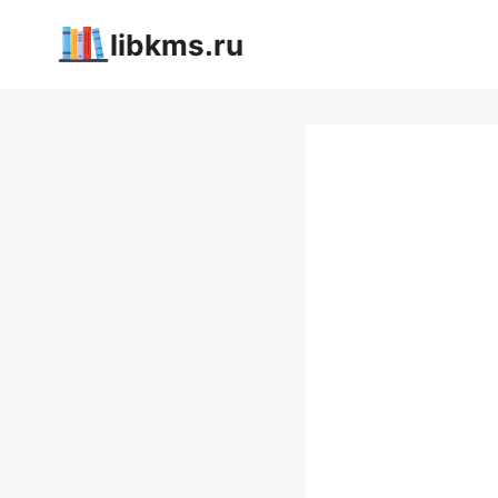
Перейти
libkms.ru
к
содержимому