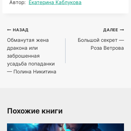
Метки
Автор:
Екатерина Каблукова
записи:
Навигация
НАЗАД
ДАЛЕЕ
Обманутая жена
Большой секрет —
по
дракона или
Роза Ветрова
записям
заброшенная
усадьба попаданки
— Полина Никитина
Похожие книги