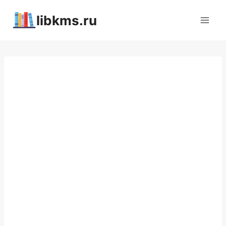
Перейти
libkms.ru
к
содержимому