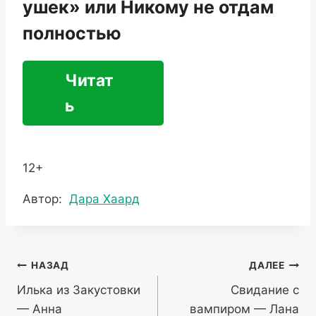
ушек» или Никому не отдам
полностью
Читат
ь
12+
Метки
Автор:
Дара Хаард
записи:
Навигация
НАЗАД
ДАЛЕЕ
Илька из Закустовки
Свидание с
по
— Анна
вампиром — Лана