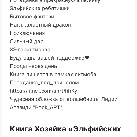
Попаданка в прекрасную эльфийку
Эльфийские ребятишки
Бытовое фэнтези
Нагл…властный дракон
Приключения
Сильный дар
ХЭ гарантирован
Буду рада вашей поддержке‍❤️‍
Проды через день
Книга пишется в рамках литмоба
Попаданка_под_прицелом
https://litnet.com/shrt/hhKy
Чудесная обложка от волшебницы Лидии
Апазиди "Book_ART"
Книга Хозяйка «Эльфийских