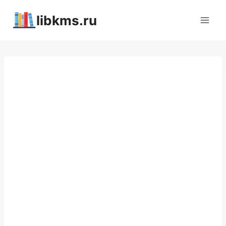
Перейти
libkms.ru
к
содержимому