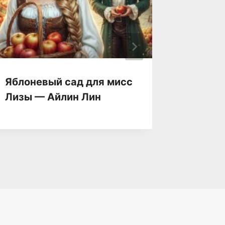
Яблоневый сад для мисс
Я, Он 
Лизы — Айлин Лин
драко
Влади