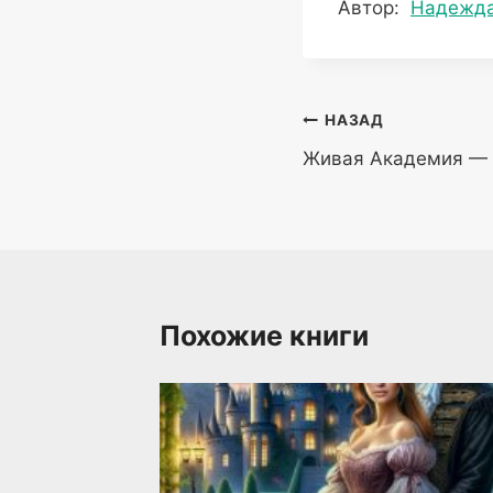
Метки
Автор:
Надежда
записи:
Навигация
НАЗАД
Живая Академия — 
по
записям
Похожие книги