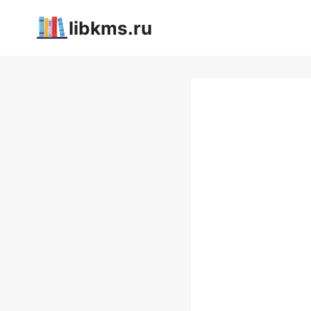
Перейти
libkms.ru
к
содержимому