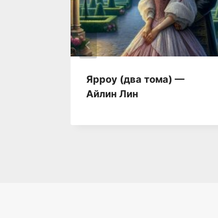
 —
Ярроу (два тома) —
Айлин Лин