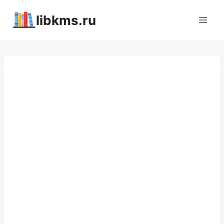
Перейти
libkms.ru
к
содержимому