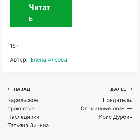
Читат
ь
18+
Метки
Автор:
Елена Алеева
записи:
Навигация
НАЗАД
ДАЛЕЕ
Карильское
Предатель.
по
проклятие.
Сломанные лозы —
записям
Наследники —
Крис Дурбин
Татьяна Зинина