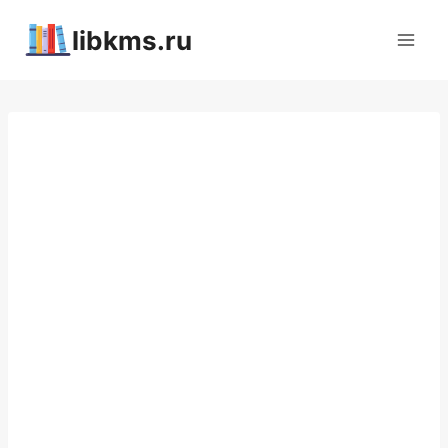
Перейти
libkms.ru
к
содержимому