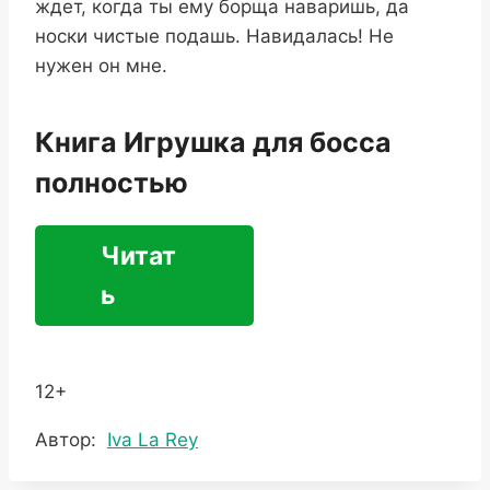
ждет, когда ты ему борща наваришь, да
носки чистые подашь. Навидалась! Не
нужен он мне.
Книга Игрушка для босса
полностью
Читат
ь
12+
Метки
Автор:
Iva La Rey
записи: