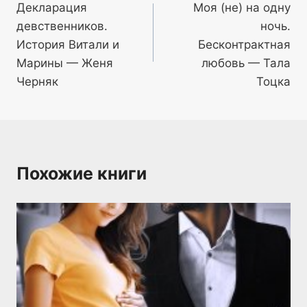
Декларация
Моя (не) на одну
по
девственников.
ночь.
записям
История Витали и
Бесконтрактная
Марины — Женя
любовь — Тала
Черняк
Тоцка
Похожие книги