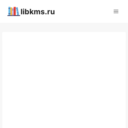
Перейти
libkms.ru
к
содержимому