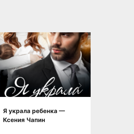
Я украла ребенка —
Я тебя
Ксения Чапин
Коуст