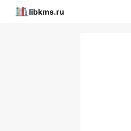
Перейти
libkms.ru
к
содержимому