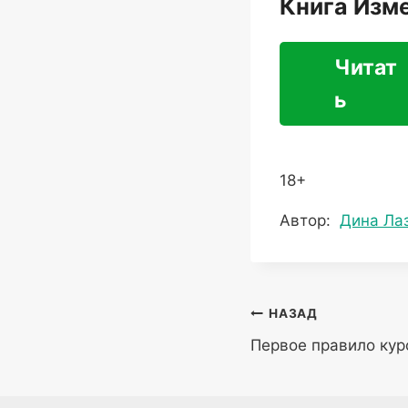
Книга Изме
Читат
ь
18+
Метки
Автор:
Дина Ла
записи:
Навигация
НАЗАД
Первое правило ку
по
записям