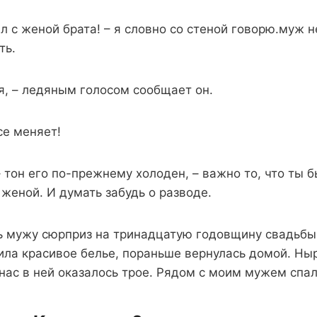
л с женой брата! – я словно со стеной говорю.муж 
ть.
я, – ледяным голосом сообщает он.
се меняет!
– тон его по-прежнему холоден, – важно то, что ты б
женой. И думать забудь о разводе.
ь мужу сюрприз на тринадцатую годовщину свадьбы
ила красивое белье, пораньше вернулась домой. Ныр
 нас в ней оказалось трое. Рядом с моим мужем спа