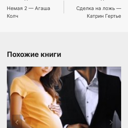
Немая 2 — Агаша
Сделка на ложь —
по
Колч
Катрин Гертье
записям
Похожие книги