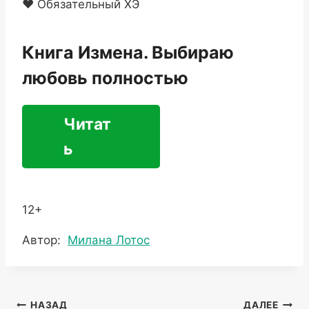
❤️ Обязательный ХЭ
Книга Измена. Выбираю
любовь полностью
Читат
ь
12+
Метки
Автор:
Милана Лотос
записи:
Навигация
НАЗАД
ДАЛЕЕ