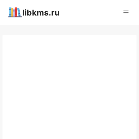
Перейти
libkms.ru
к
содержимому