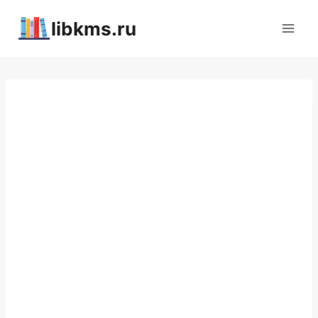
Перейти
libkms.ru
к
содержимому