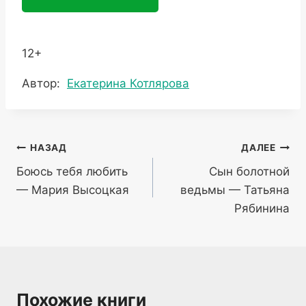
12+
Метки
Автор:
Екатерина Котлярова
записи:
Навигация
НАЗАД
ДАЛЕЕ
Боюсь тебя любить
Сын болотной
по
— Мария Высоцкая
ведьмы — Татьяна
записям
Рябинина
Похожие книги