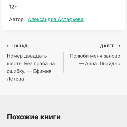
12+
Метки
Автор:
Александра Астафьева
записи:
Навигация
НАЗАД
ДАЛЕЕ
Номер двадцать
Полюби меня заново
по
шесть. Без права на
— Анна Шнайдер
записям
ошибку. — Ефимия
Летова
Похожие книги