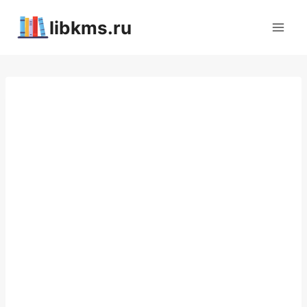
Перейти
libkms.ru
к
содержимому