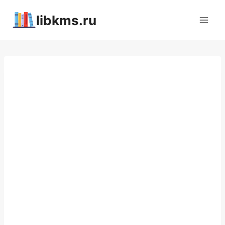
Перейти
libkms.ru
к
содержимому