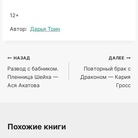
12+
Метки
Автор:
Дарья Тоин
записи:
Навигация
НАЗАД
ДАЛЕЕ
Развод с бабником.
Повторный брак с
по
Пленница Шейха —
Драконом — Кария
записям
Ася Акатова
Гросс
Похожие книги