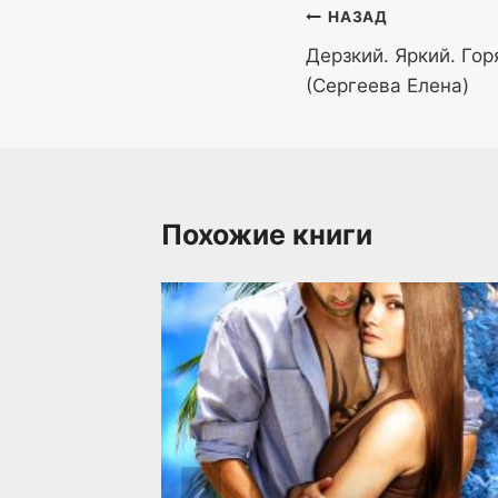
Навигация
НАЗАД
Дерзкий. Яркий. Го
по
(Сергеева Елена)
записям
Похожие книги