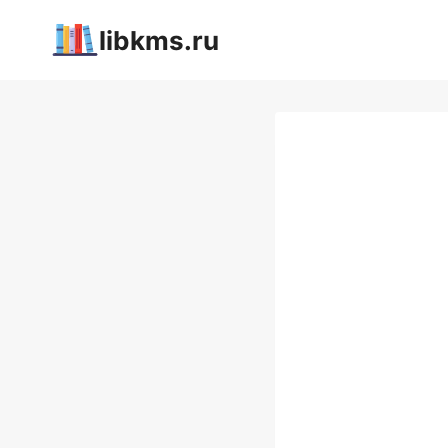
Перейти
libkms.ru
к
содержимому