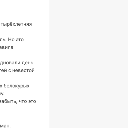
четырёхлетняя
ль. Но это
равила
здновали день
ей с невестой
их белокурых
у.
абыть, что это
оман.