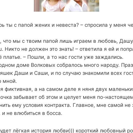
рь ты с папой жених и невеста? – спросила у меня 
 что мы с твоим папой лишь играем в любовь, Дашу
. Никто не должен это знать! – ответила я ей и поп
ё платье. – Пошли, а то нас гости уже заждались.
одном доме Волковых собралось много народу. Пра
шек Даши и Саши, и по случаю знакомили всех гост
о мной.
 я фиктивная, а на самом деле я няня двух маленьк
почка забывает об этом и целует меня по-настоящем
ить ему условия контракта. Главное, мне самой не з
 и не влюбиться в босса.
будет лёгкая история любви))) короткий любовный р