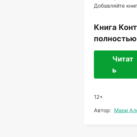
Добавляйте книг
Книга Конт
полностью
Читат
ь
12+
Метки
Автор:
Мари Ал
записи: