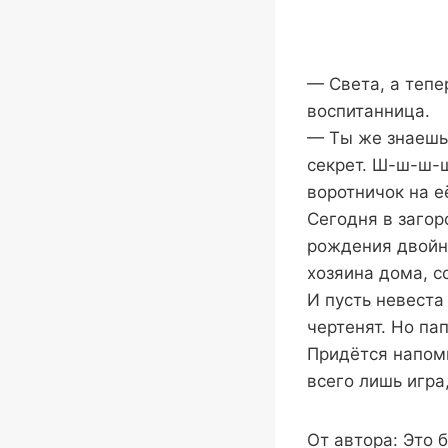
— Света, а тепе
воспитанница.
— Ты же знаешь,
секрет. Ш-ш-ш-ш
воротничок на е
Сегодня в загор
рождения двойня
хозяина дома, с
И пусть невеста
чертенят. Но па
Придётся напомн
всего лишь игра,
От автора: Это 