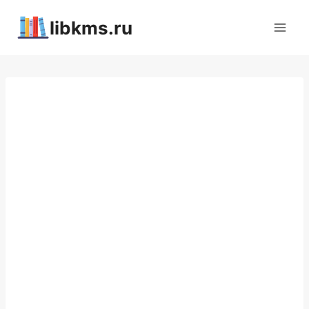
Перейти
libkms.ru
к
содержимому