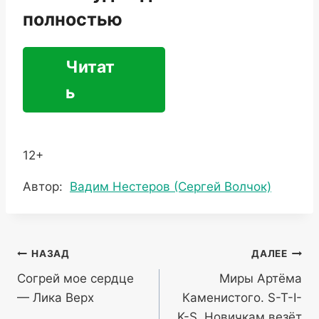
полностью
Читат
ь
12+
Метки
Автор:
Вадим Нестеров (Сергей Волчок)
записи:
Навигация
НАЗАД
ДАЛЕЕ
Согрей мое сердце
Миры Артёма
по
— Лика Верх
Каменистого. S-T-I-
записям
K-S. Новичкам везёт