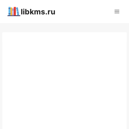
Перейти
libkms.ru
к
содержимому