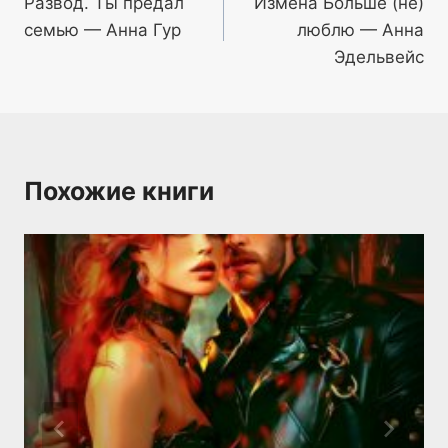
Развод. Ты предал
Измена Больше (не)
по
семью — Анна Гур
люблю — Анна
записям
Эдельвейс
Похожие книги