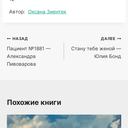
Метки
Автор:
Оксана Зиентек
записи:
Навигация
НАЗАД
ДАЛЕЕ
Пациент №1881 —
Стану тебе женой —
по
Александра
Юлия Бонд
записям
Пивоварова
Похожие книги