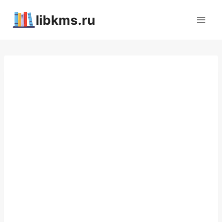
Перейти
libkms.ru
к
содержимому