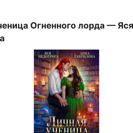
ченица Огненного лорда — Яс
а