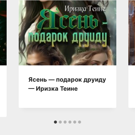
Ясень — подарок друиду
— Иризка Теине