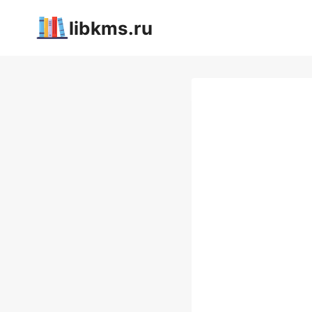
Перейти
libkms.ru
к
содержимому