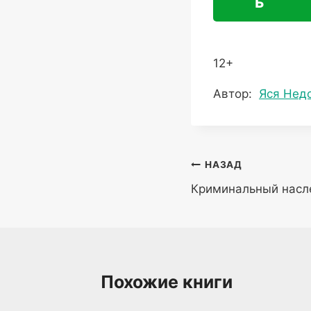
ь
12+
Метки
Автор:
Яся Нед
записи:
Навигация
НАЗАД
Криминальный насл
по
записям
Похожие книги