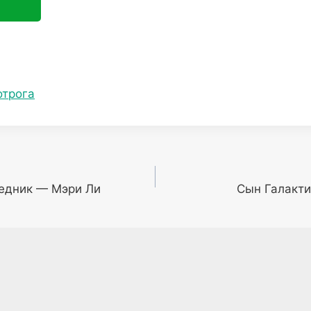
отрога
едник — Мэри Ли
Сын Галакти