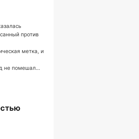
казалась
исанный против
ическая метка, и
рд не помешал…
остью