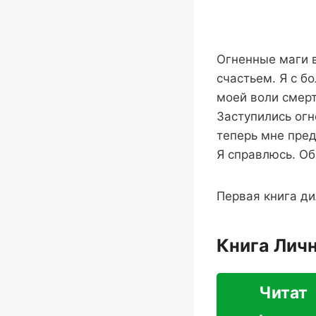
Огненные маги в
счастьем. Я с б
моей воли смерт
Заступились огн
теперь мне пред
Я справлюсь. О
Первая книга ди
Книга Лич
Читат