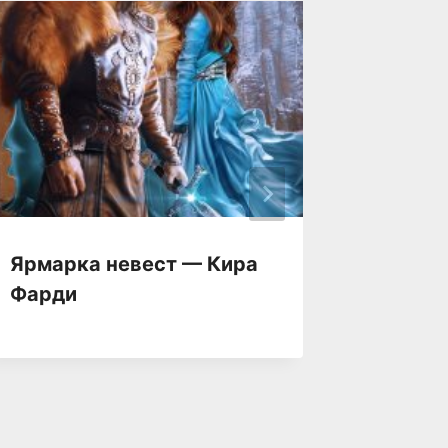
Ярмарка невест — Кира
Яркие 
Фарди
Беспол
Галл