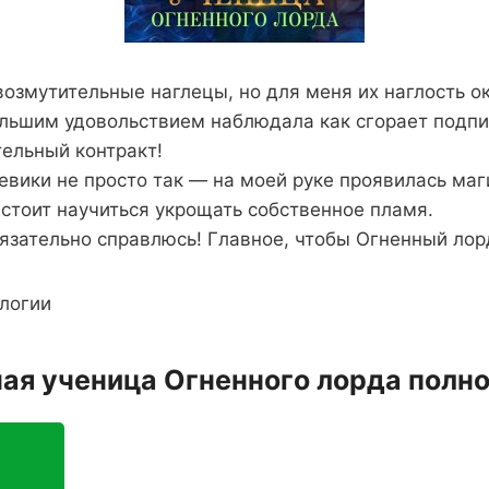
озмутительные наглецы, но для меня их наглость о
ольшим удовольствием наблюдала как сгорает подп
ельный контракт!
евики не просто так — на моей руке проявилась маг
стоит научиться укрощать собственное пламя.
бязательно справлюсь! Главное, чтобы Огненный ло
логии
ная ученица Огненного лорда полн