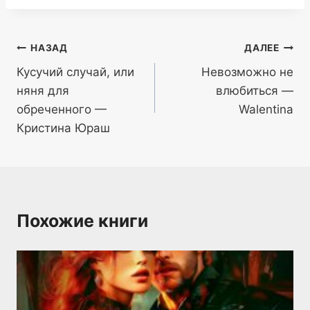
записи:
Навигация
НАЗАД
ДАЛЕЕ
Кусучий случай, или
Невозможно не
по
няня для
влюбиться —
записям
обреченного —
Walentina
Кристина Юраш
Похожие книги