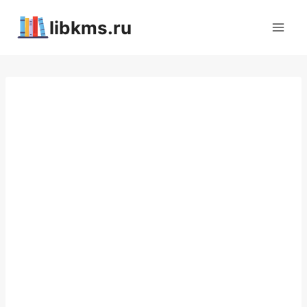
Перейти
libkms.ru
к
содержимому