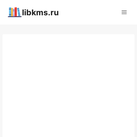
Перейти
libkms.ru
к
содержимому