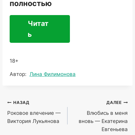
полностью
Читат
ь
18+
Метки
Автор:
Лина Филимонова
записи:
Навигация
НАЗАД
ДАЛЕЕ
Роковое влечение —
Влюбись в меня
по
Виктория Лукьянова
вновь — Екатерина
записям
Евгеньева