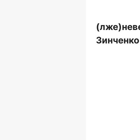
(лже)нев
Зинченко