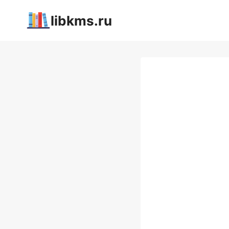
Перейти
libkms.ru
к
содержимому