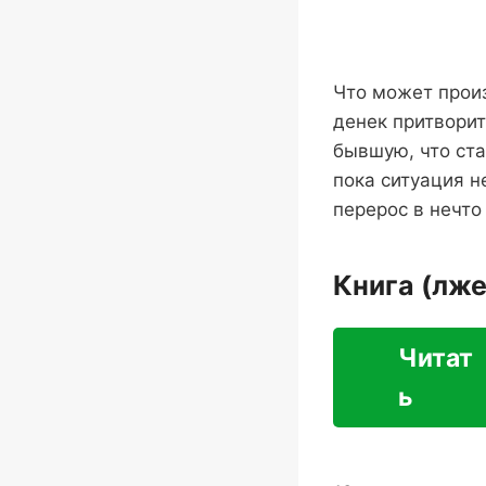
Что может произ
денек притвори
бывшую, что ста
пока ситуация н
перерос в нечто
Книга (лже
Читат
ь