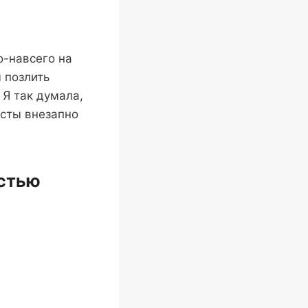
о-навсего на
 позлить
 Я так думала,
есты внезапно
остью