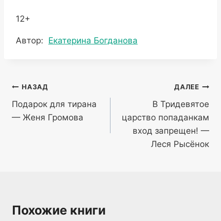
12+
Метки
Автор:
Екатерина Богданова
записи:
Навигация
НАЗАД
ДАЛЕЕ
Подарок для тирана
В Тридевятое
по
— Женя Громова
царство попаданкам
записям
вход запрещен! —
Леся Рысёнок
Похожие книги