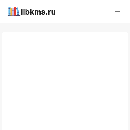
Перейти
libkms.ru
к
содержимому