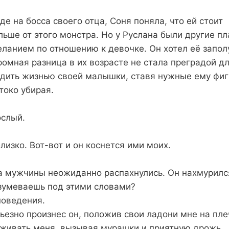
де на босса своего отца, Соня поняла, что ей стоит
ьше от этого монстра. Но у Руслана были другие пл
ланием по отношению к девочке. Он хотел её запол
омная разница в их возрасте не стала преградой дл
дить жизнью своей малышки, ставя нужные ему фигу
токо убирая.
ослый.
близко. Вот-вот и он коснется ими моих.
а мужчины неожиданно распахнулись. Он нахмурилс
зумеваешь под этими словами?
поведения.
ьезно произнес он, положив свои ладони мне на пле
аживать меня, вызывая мурашки и приятную дрожь.