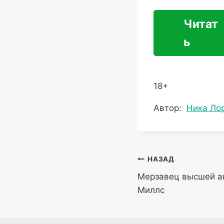
Читат
ь
18+
Метки
Автор:
Ника Ло
записи:
Навигация
НАЗАД
Мерзавец высшей а
по
Миллс
записям