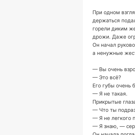
При одном взгля
держаться подал
горели диким же
дрожи. Даже огр
Он начал руково
а ненужные жес
— Вы очень взр
— Это всё?
Его губы очень 
— Я не такая.
Прикрытые глаз
— Что ты подра
— Я не легкого 
— Я знаю, — сер
Он начала погл