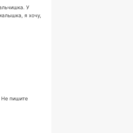
альчишка. У
малышка, я хочу,
. Не пишите