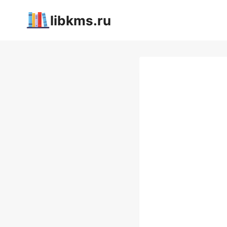
Перейти
libkms.ru
к
содержимому