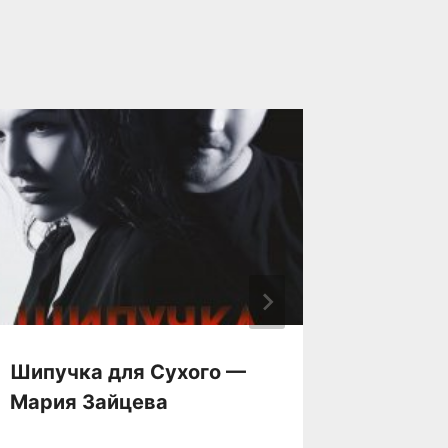
Шипучка для Сухого —
Чужой
Мария Зайцева
Зайце