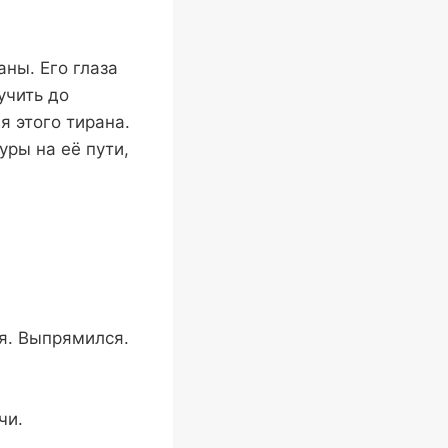
аны. Его глаза
учить до
я этого тирана.
ры на её пути,
я. Выпрямился.
чи.