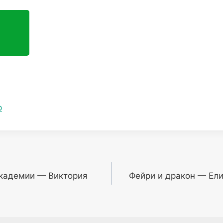
р
кадемии — Виктория
Фейри и дракон — Ел