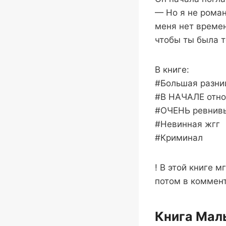
— Но я не роман
меня нет времен
чтобы ты была т
В книге:
#Большая разниц
#В НАЧАЛЕ отнош
#ОЧЕНЬ ревнив
#Невинная жгг
#Криминал
! В этой книге 
потом в коммент
Книга Мал