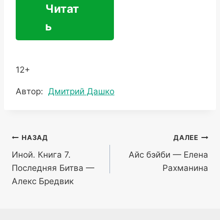
Читат
ь
12+
Метки
Автор:
Дмитрий Дашко
записи:
Навигация
НАЗАД
ДАЛЕЕ
Иной. Книга 7.
Айс бэйби — Елена
по
Последняя Битва —
Рахманина
записям
Алекс Бредвик