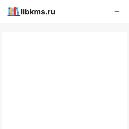
Перейти
libkms.ru
к
содержимому