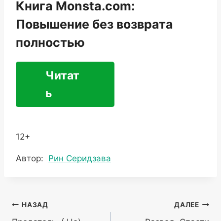
Книга Monsta.com:
Повышение без возврата
полностью
Читат
ь
12+
Метки
Автор:
Рин Серидзава
записи:
Навигация
НАЗАД
ДАЛЕЕ