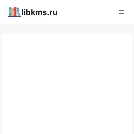
Перейти
libkms.ru
к
содержимому