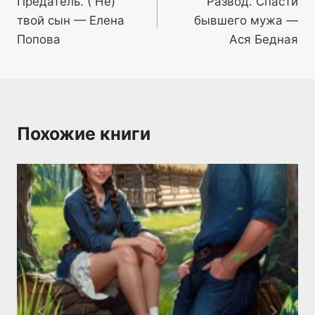
Предатель. ( Не)
Развод. Спасти
по
твой сын — Елена
бывшего мужа —
записям
Попова
Ася Бедная
Похожие книги