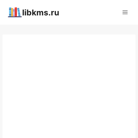
Перейти
libkms.ru
к
содержимому