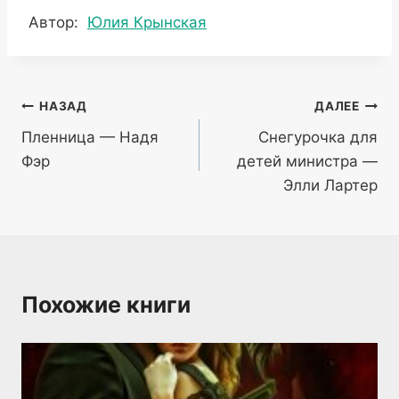
Метки
Автор:
Юлия Крынская
записи:
Навигация
НАЗАД
ДАЛЕЕ
Пленница — Надя
Снегурочка для
по
Фэр
детей министра —
записям
Элли Лартер
Похожие книги