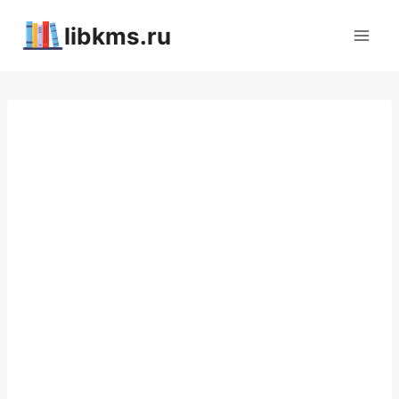
Перейти
libkms.ru
к
содержимому