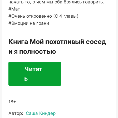
начать то, о чем мы оба боялись говорить.
#Мат
#Oчень откровенно (С 4 главы)
#Эмоции на грани
Книга Мой похотливый сосед
и я полностью
Читат
ь
18+
Метки
Автор:
Саша Киндер