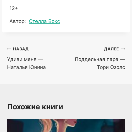
12+
Метки
Автор:
Стелла Вокс
записи:
Навигация
НАЗАД
ДАЛЕЕ
Удиви меня —
Поддельная пара —
по
Наталья Юнина
Тори Озолс
записям
Похожие книги