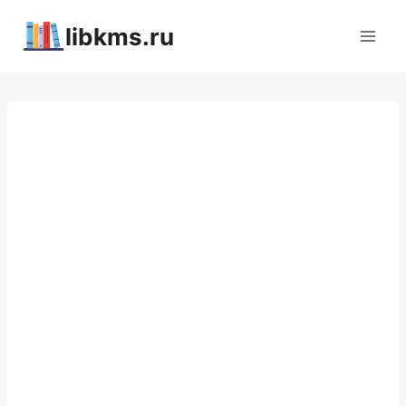
Перейти
libkms.ru
к
содержимому