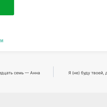
ем
идцать семь — Анна
Я (не) буду твоей,