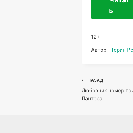
ь
12+
Метки
Автор:
Терин Р
записи:
Навигация
НАЗАД
Любовник номер тр
по
Пантера
записям