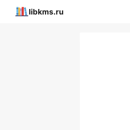
Перейти
libkms.ru
к
содержимому