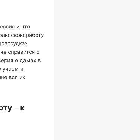
ессия и что
юблю свою работу
драссудках
не справится с
верия о дамах в
случаем и
не вся их
ту – к