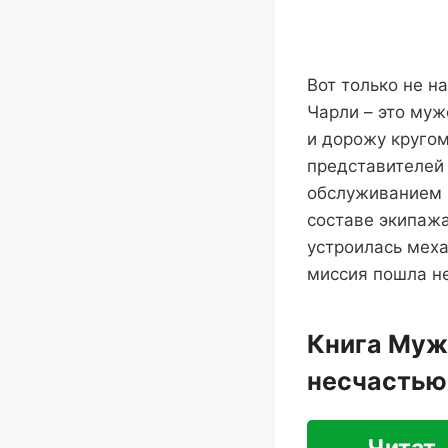
Вот только не н
Чарли – это муж
и дорожу круго
представителей 
обслуживанием м
составе экипажа
устроилась меха
миссия пошла не
Книга Мужс
несчастью
Читат