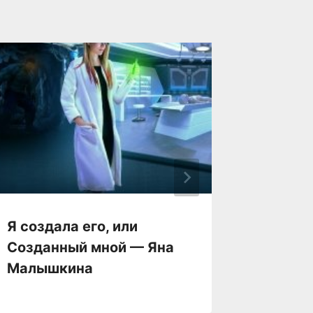
Я создала его, или
Я прос
Созданный мной — Яна
Морец
Малышкина