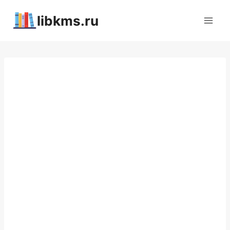
Перейти
libkms.ru
к
содержимому