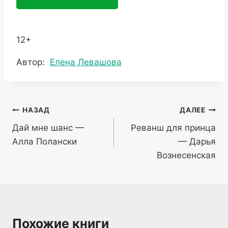
12+
Метки
Автор:
Елена Левашова
записи:
Навигация
НАЗАД
ДАЛЕЕ
Дай мне шанс —
Реванш для принца
по
Алла Полански
— Дарья
записям
Вознесенская
Похожие книги