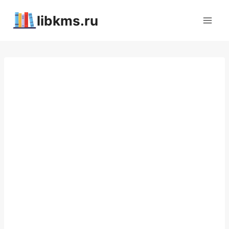
Перейти
libkms.ru
к
содержимому