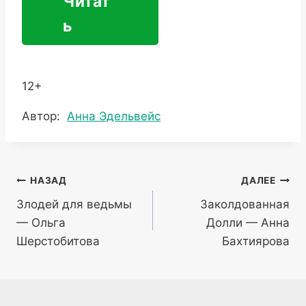
Читат
ь
12+
Метки
Автор:
Анна Эдельвейс
записи:
Навигация
НАЗАД
ДАЛЕЕ
Злодей для ведьмы
Заколдованная
по
— Ольга
Долли — Анна
записям
Шерстобитова
Бахтиярова