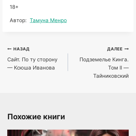
18+
Метки
Автор:
Тамуна Менро
записи:
Навигация
НАЗАД
ДАЛЕЕ
Сайт. По ту сторону
Подземелье Кинга.
по
— Ксюша Иванова
Том ll —
записям
Тайниковский
Похожие книги