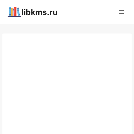
Перейти
libkms.ru
к
содержимому