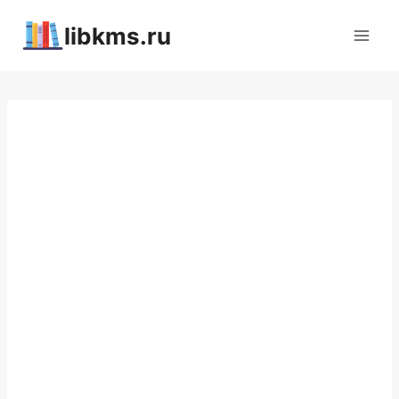
Перейти
libkms.ru
к
содержимому