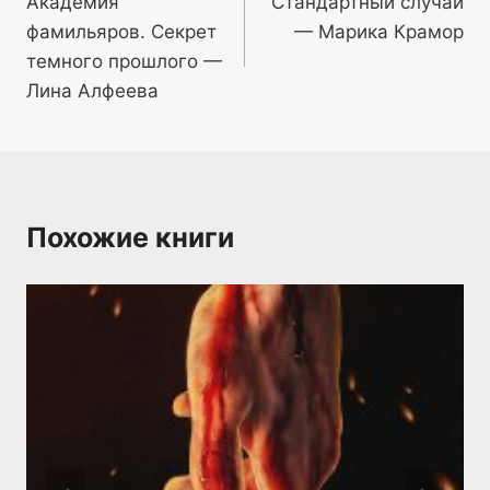
Академия
Стандартный случай
по
фамильяров. Секрет
— Марика Крамор
записям
темного прошлого —
Лина Алфеева
Похожие книги