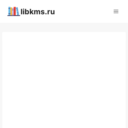
Перейти
libkms.ru
к
содержимому