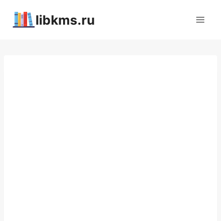
Перейти
libkms.ru
к
содержимому