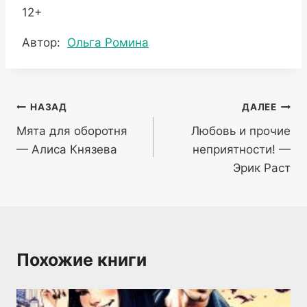
12+
Метки
Автор:
Ольга Ромина
записи:
Навигация
НАЗАД
ДАЛЕЕ
Мята для оборотня
Любовь и прочие
по
— Алиса Князева
неприятности! —
записям
Эрик Раст
Похожие книги