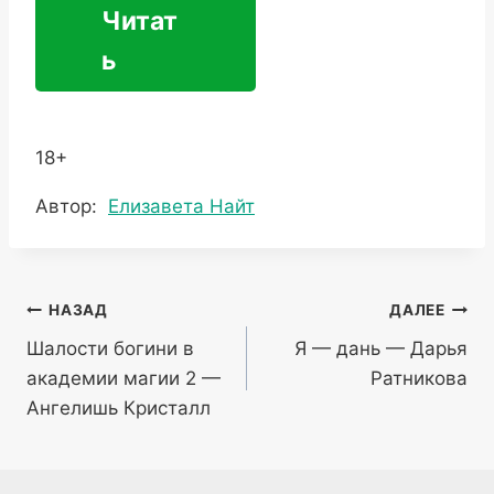
Читат
ь
18+
Метки
Автор:
Елизавета Найт
записи:
Навигация
НАЗАД
ДАЛЕЕ
Шалости богини в
Я — дань — Дарья
по
академии магии 2 —
Ратникова
записям
Ангелишь Кристалл