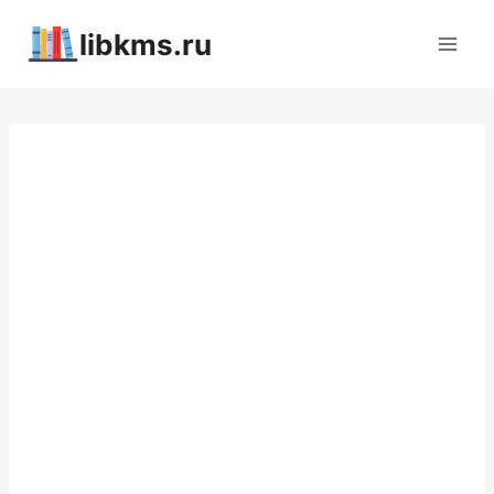
Перейти
libkms.ru
к
содержимому