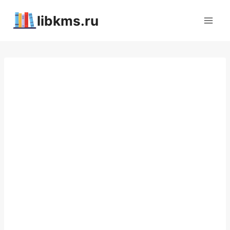
Перейти
libkms.ru
к
содержимому